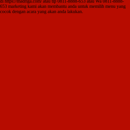
di https://madriga.com/ atau tlp 0811-8888-653 atau Wa 0811-8888-
653 marketing kami akan membantu anda untuk memilih menu yang
cocok dengan acara yang akan anda lakukan.