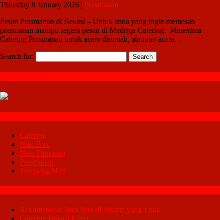
Thursday 8 January 2026 |
Prasmanan
Pesan Prasmanan di Bekasi – Untuk anda yang ingin memesan
prasmanan mampu segera pesan di Madriga Catering. Menerima
Catering Prasmanan untuk acara dirumah, ataupun acara…
Search for:
Pesan Sekarang
Categories
Catering
Nasi Box
Nasi Tumpeng
Prasmanan
Tumpeng Mini
Recent Posts
Rekomendasi Nasi Box di Jakarta yang Enak
Catering Bekasi Utara