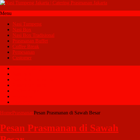
Menu
Nasi Tumpeng
Nasi Box
Nasi Box Tradisional
Prasmanan Buffet
Coffee Break
Pemesanan
Customer
Nasi Tumpeng
Nasi Box
Nasi Box Tradisional
Prasmanan Buffet
Coffee Break
Pemesanan
Customer
Home
Prasmanan
Pesan Prasmanan di Sawah Besar
Pesan Prasmanan di Sawah
Besar